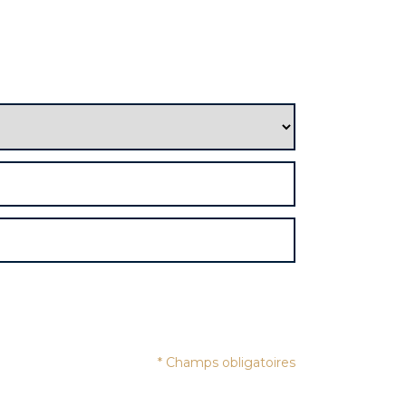
oct-26
oct-26
oct-26
nov-26
nov-26
nov-26
nov-26
nov-26
déc-26
* Champs obligatoires
déc-26