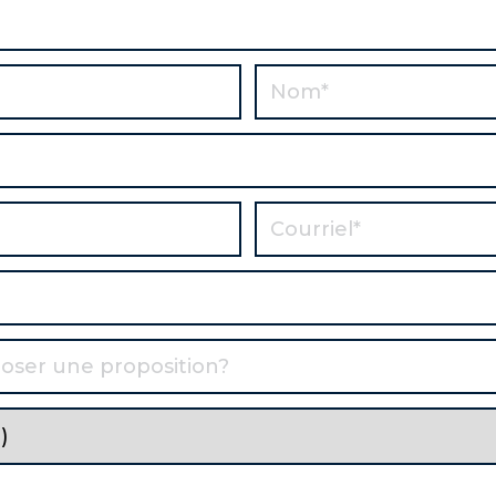
 de l'épaississeur
août-26
concentrateur de carbone
août-26
ions
août-26
entreposage de minerai
août-26
tés sur châssis (skids)
août-26
août-26
ements mobiles
août-26
il Lynx et Principal
sept-26
 revêtus de caoutchouc
sept-26
 et de filtration - Structure et
août-26
août-26
 Stockage en dôme / Concasseur