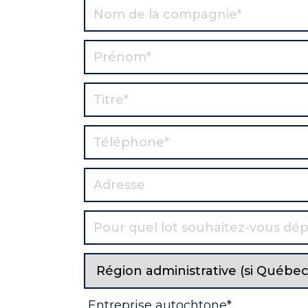
PI214
Système de surveillance
PI215
Analyseur en ligne du 
PI216
Surveillance des vibrat
PI2017
Radar 3D pour dôme d'
PM259
Modules de procédé mon
PM308
Composteur
SG018
Location petits équip
PM112
Compresseurs aux porta
PP203
Tuyauterie et raccords
Bâtiments de concassage
CG206/CS202
architecture
PM242
Travaux de tôlerie
Concasseur à galets /
Entreprise autochtone*