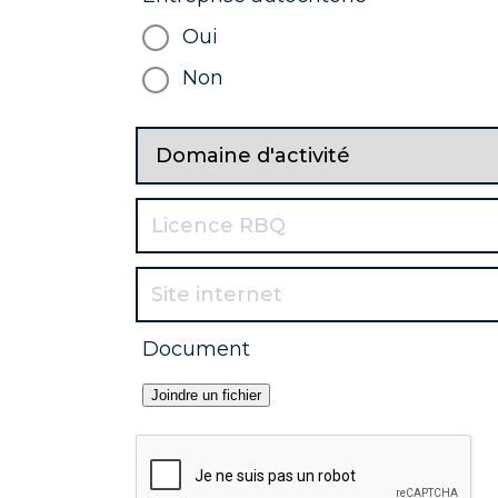
CE203
primaire - Électricité 
Oui
Usine de traitement du 
CM204
Non
Tuyauterie
CV201
Installations CVCA
PC301
Géotextile et géomem
CG506
Démolition bâtiment 
FG002
Location de véhicules l
PT201
Infrastructure informati
Système de contrôle d'
PT203
Document
vidéosurveillance
Mécanique et Tuyauter
CM203
manutention
PM801
Équipement de laborat