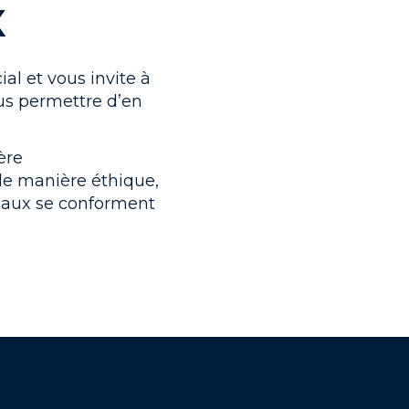
X
al et vous invite à
ous permettre d’en
ère
de manière éthique,
ciaux se conforment